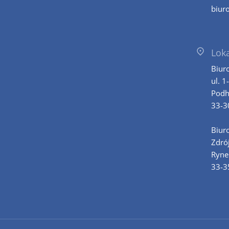
biur
Loka
Biur
ul. 1
Podh
33-3
Biur
Zdró
Ryne
33-3