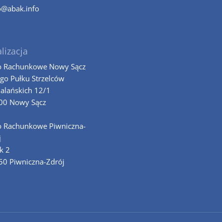
o@abak.info
lizacja
o Rachunkowe Nowy Sącz
-go Pułku Strzelców
alańskich 12/1
00 Nowy Sącz
o Rachunkowe Piwniczna-
j
k 2
50 Piwniczna-Zdrój