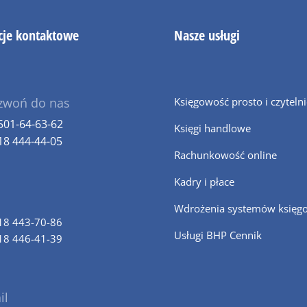
cje kontaktowe
Nasze usługi
zwoń do nas
Księgowość prosto i czyteln
501-64-63-62
Księgi handlowe
18 444-44-05
Rachunkowość online
Kadry i płace
Wdrożenia systemów księg
18 443-70-86
Usługi BHP Cennik
18 446-41-39
il