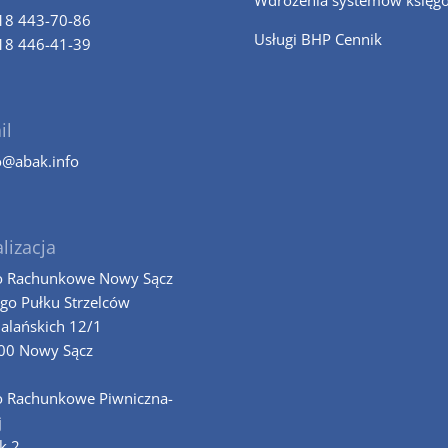
Wdrożenia systemów księg
18 443-70-86
Usługi BHP Cennik
18 446-41-39
il
o@abak.info
lizacja
o Rachunkowe Nowy Sącz
-go Pułku Strzelców
alańskich 12/1
00 Nowy Sącz
o Rachunkowe Piwniczna-
j
k 2