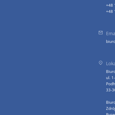
+48 
+48 
Ema
biur
Loka
Biur
ul. 1
Podh
33-3
Biur
Zdró
Ryne