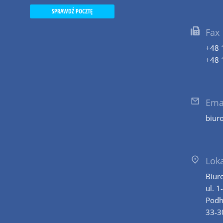
SPRAWDŹ POCZTĘ
Fax
+48 
+48 
Ema
biur
Loka
Biur
ul. 1
Podh
33-3