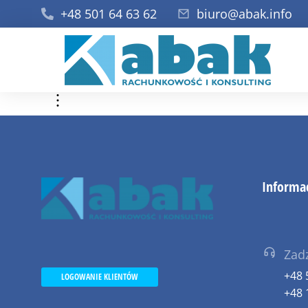
+48 501 64 63 62
biuro@abak.info
Informa
Zad
+48 
LOGOWANIE KLIENTÓW
+48 