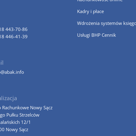
Kadry i płace
Wdrożenia systemów księg
18 443-70-86
Usługi BHP Cennik
18 446-41-39
il
o@abak.info
lizacja
o Rachunkowe Nowy Sącz
-go Pułku Strzelców
alańskich 12/1
00 Nowy Sącz