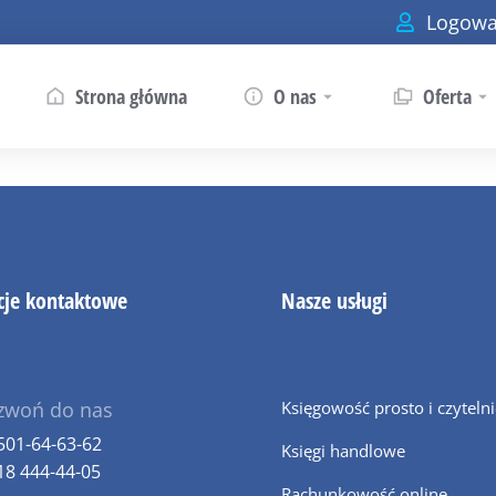
Logowa
Strona główna
O nas
Oferta
cje kontaktowe
Nasze usługi
zwoń do nas
Księgowość prosto i czyteln
501-64-63-62
Księgi handlowe
18 444-44-05
Rachunkowość online