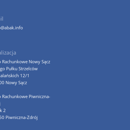
il
o@abak.info
lizacja
o Rachunkowe Nowy Sącz
-go Pułku Strzelców
alańskich 12/1
00 Nowy Sącz
o Rachunkowe Piwniczna-
j
k 2
50 Piwniczna-Zdrój