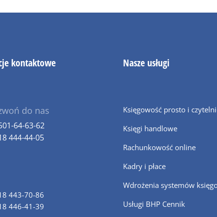
cje kontaktowe
Nasze usługi
zwoń do nas
Księgowość prosto i czyteln
501-64-63-62
Księgi handlowe
18 444-44-05
Rachunkowość online
Kadry i płace
Wdrożenia systemów księg
18 443-70-86
Usługi BHP Cennik
18 446-41-39