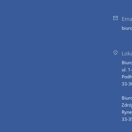
Ema
biur
Loka
Biur
ul. 1
Podh
33-3
Biur
Zdró
Ryne
33-3