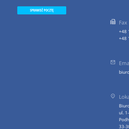
SPRAWDŹ POCZTĘ
Fax
+48 
+48 
Ema
biur
Loka
Biur
ul. 1
Podh
33-3