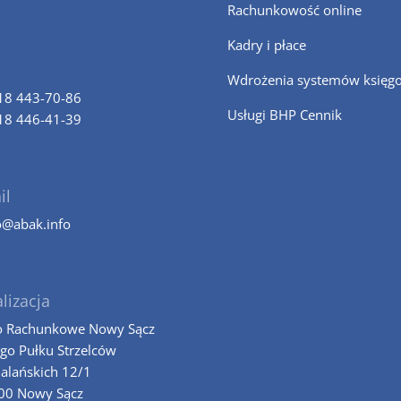
Rachunkowość online
Kadry i płace
Wdrożenia systemów księg
18 443-70-86
Usługi BHP Cennik
18 446-41-39
il
o@abak.info
lizacja
o Rachunkowe Nowy Sącz
-go Pułku Strzelców
alańskich 12/1
00 Nowy Sącz