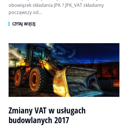
obowiązek składania JPK ? JPK_VAT składamy
począwszy od…
CZYTAJ WIĘCEJ
Zmiany VAT w usługach
budowlanych 2017