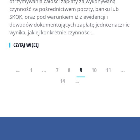
otrzymywania całości zapłaty za wykonywaną
czynność za pośrednictwem poczty, banku lub
SKOK, oraz pod warunkiem iż z ewidencji i
dowodów dokumentujących zapłatę jednoznacznie
wynika, jakiej konkretnie czynności…
CZYTAJ WIĘCEJ
←
1
…
7
8
9
10
11
…
14
→