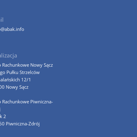
il
o@abak.info
lizacja
o Rachunkowe Nowy Sącz
-go Pułku Strzelców
alańskich 12/1
00 Nowy Sącz
o Rachunkowe Piwniczna-
j
k 2
50 Piwniczna-Zdrój