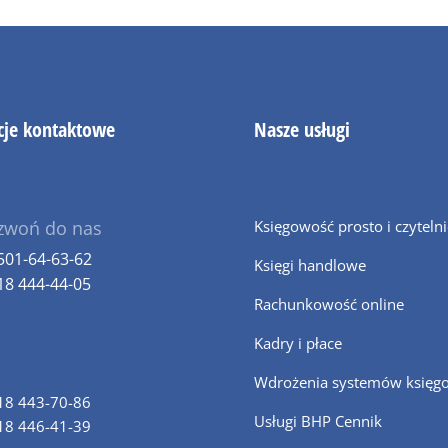
cje kontaktowe
Nasze usługi
zwoń do nas
Księgowość prosto i czyteln
501-64-63-62
Księgi handlowe
18 444-44-05
Rachunkowość online
Kadry i płace
Wdrożenia systemów księg
18 443-70-86
Usługi BHP Cennik
18 446-41-39