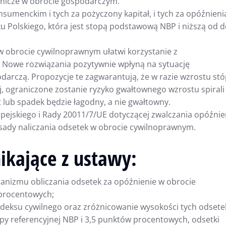
nicze w obrocie gospodarczym.
sumenckim i tych za pożyczony kapitał, i tych za opóźnieni
u Polskiego, która jest stopą podstawową NBP i niższą od 
w obrocie cywilnoprawnym ułatwi korzystanie z
Nowe rozwiązania pozytywnie wpłyną na sytuację
arczą. Propozycje te zagwarantują, że w razie wzrostu st
j, ograniczone zostanie ryzyko gwałtownego wzrostu spirali
 lub spadek będzie łagodny, a nie gwałtowny.
ejskiego i Rady 20011/7/UE dotyczącej zwalczania opóźnie
asady naliczania odsetek w obrocie cywilnoprawnym.
ikające z ustawy:
anizmu obliczania odsetek za opóźnienie w obrocie
 procentowych;
eksu cywilnego oraz zróżnicowanie wysokości tych odsete
py referencyjnej NBP i 3,5 punktów procentowych, odsetki