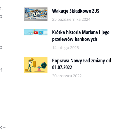
a,
Wakacje Składkowe ZUS
do
25 października 2024
Krótka historia Mariana i jego
przelewów bankowych
óp
14 lutego 2023
Poprawa Nowy Ład zmiany od
01.07.2022
ń
30 czerwca 2022
k –