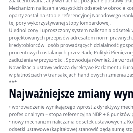
zaakcentowana, aby wzmacniać pożądane postawy płat
Mechanizm naliczania wszystkich odsetek w obrocie kon
oparty został na stopie referencyjnej Narodowego Bank
tej pory wykorzystywanej stopy lombardowej.
Ujednolicony i uproszczony system naliczania odsetek 
projektowanych przepisów adresatom norm prawnych. 
kredytobiorców i osób prowadzących działalność gospod
procentowych ustalanych przez Radę Polityki Pieniężne
zadłużenia w przyszłości. Spowodują również, że wzrost
Nowelizacja ustawy wdraża dyrektywę Parlamentu Europ
w płatnościach w transakcjach handlowych i zmienia z
***
Najważniejsze zmiany wyn
• wprowadzenie wynikającego wprost z dyrektywy mech
profesjonalnym – stopa referencyjna NBP + 8 punktów
• nowy mechanizm naliczania odsetek ustawowych z Kod
odsetki ustawowe (kapitałowe) stanowić będą sumę sto