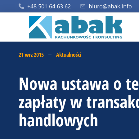
+48 501 64 63 62
biuro@abak.info
21 wrz 2015
Aktualności
Nowa ustawa o t
zapłaty w transak
handlowych