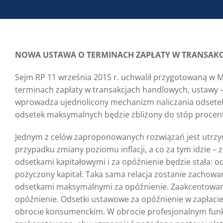
NOWA USTAWA O TERMINACH ZAPŁATY W TRANSAK
Sejm RP 11 września 2015 r. uchwalił przygotowaną w 
terminach zapłaty w transakcjach handlowych, ustawy –
wprowadza ujednolicony mechanizm naliczania odsetek
odsetek maksymalnych będzie zbliżony do stóp procen
Jednym z celów zaproponowanych rozwiązań jest utrz
przypadku zmiany poziomu inflacji, a co za tym idzie –
odsetkami kapitałowymi i za opóźnienie będzie stała: 
pożyczony kapitał. Taka sama relacja zostanie zacho
odsetkami maksymalnymi za opóźnienie. Zaakcentowan
opóźnienie. Odsetki ustawowe za opóźnienie w zapłacie
obrocie konsumenckim. W obrocie profesjonalnym funk