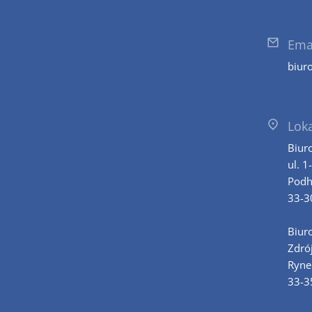
Ema
biur
Loka
Biur
ul. 1
Podh
33-3
Biur
Zdró
Ryne
33-3