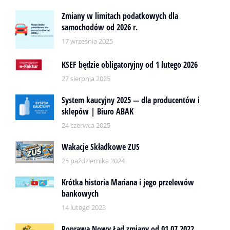
Zmiany w limitach podatkowych dla
samochodów od 2026 r.
17 września 2025
KSEF będzie obligatoryjny od 1 lutego 2026
27 sierpnia 2025
System kaucyjny 2025 — dla producentów i
sklepów | Biuro ABAK
24 czerwca 2025
Wakacje Składkowe ZUS
25 października 2024
Krótka historia Mariana i jego przelewów
bankowych
14 lutego 2023
Poprawa Nowy Ład zmiany od 01.07.2022