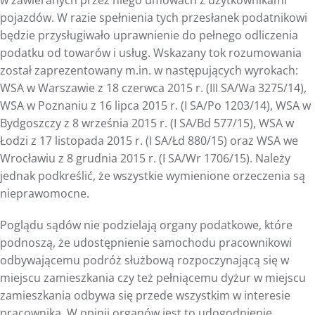
w zawieranych przez niego umowach z użytkownikami
pojazdów. W razie spełnienia tych przesłanek podatnikowi
będzie przysługiwało uprawnienie do pełnego odliczenia
podatku od towarów i usług. Wskazany tok rozumowania
został zaprezentowany m.in. w następujących wyrokach:
WSA w Warszawie z 18 czerwca 2015 r. (III SA/Wa 3275/14),
WSA w Poznaniu z 16 lipca 2015 r. (I SA/Po 1203/14), WSA w
Bydgoszczy z 8 września 2015 r. (I SA/Bd 577/15), WSA w
Łodzi z 17 listopada 2015 r. (I SA/Łd 880/15) oraz WSA we
Wrocławiu z 8 grudnia 2015 r. (I SA/Wr 1706/15). Należy
jednak podkreślić, że wszystkie wymienione orzeczenia są
nieprawomocne.
Poglądu sądów nie podzielają organy podatkowe, które
podnoszą, że udostępnienie samochodu pracownikowi
odbywającemu podróż służbową rozpoczynającą się w
miejscu zamieszkania czy też pełniącemu dyżur w miejscu
zamieszkania odbywa się przede wszystkim w interesie
pracownika. W opinii organów jest to udogodnienie