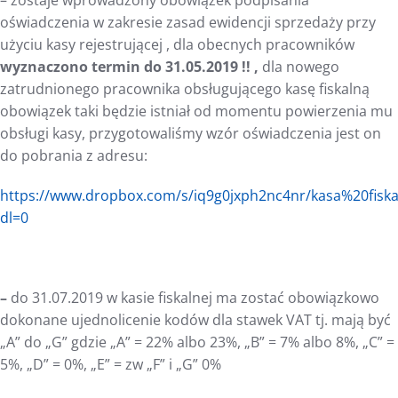
– zostaje wprowadzony obowiązek podpisania
oświadczenia w zakresie zasad ewidencji sprzedaży przy
użyciu kasy rejestrującej , dla obecnych pracowników
wyznaczono termin do 31.05.2019 !! ,
dla nowego
zatrudnionego pracownika obsługującego kasę fiskalną
obowiązek taki będzie istniał od momentu powierzenia mu
obsługi kasy, przygotowaliśmy wzór oświadczenia jest on
do pobrania z adresu:
https://www.dropbox.com/s/iq9g0jxph2nc4nr/kasa%20fis
dl=0
–
do 31.07.2019 w kasie fiskalnej ma zostać obowiązkowo
dokonane ujednolicenie kodów dla stawek VAT tj. mają być
„A” do „G” gdzie „A” = 22% albo 23%, „B” = 7% albo 8%, „C” =
5%, „D” = 0%, „E” = zw „F” i „G” 0%